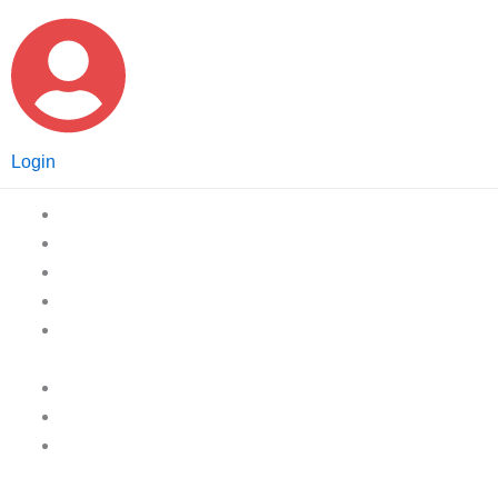
Login
Home
Afvalcontainers
Afvalzakken
Afvalbakken
Gescheiden
inzameling
Pedaalemmers
Hygiëne
Volledig
aanbod