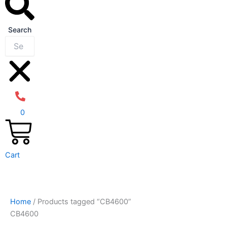
Search
0
Cart
Home
/ Products tagged “CB4600”
CB4600