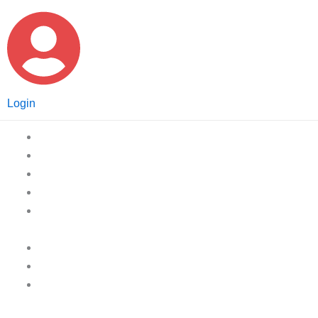
Login
Home
Afvalcontainers
Afvalzakken
Afvalbakken
Gescheiden
inzameling
Pedaalemmers
Hygiëne
Volledig
aanbod