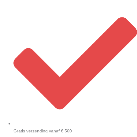
Afvalbak
Skip
15
to
ltr
content
CB200841
quantity
Gratis verzending vanaf € 500