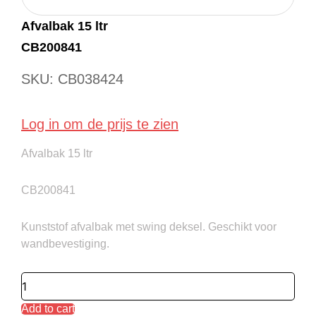
Afvalbak 15 ltr
CB200841
SKU: CB038424
Log in om de prijs te zien
Afvalbak 15 ltr
CB200841
Kunststof afvalbak met swing deksel. Geschikt voor
wandbevestiging.
Add to cart