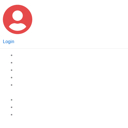
Login
Home
Afvalcontainers
Afvalzakken
Afvalbakken
Gescheiden
inzameling
Pedaalemmers
Hygiëne
Volledig
aanbod